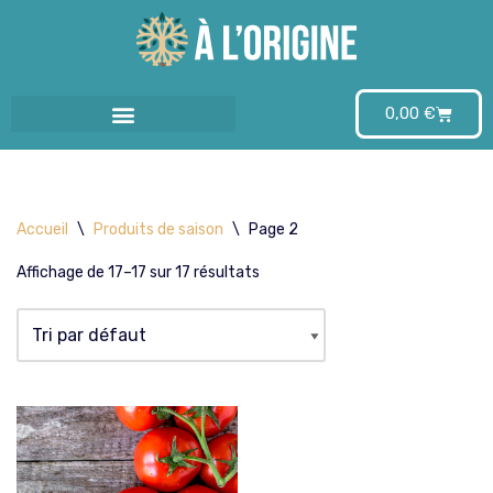
Aller
au
0,00
€
contenu
Accueil
\
Produits de saison
\
Page 2
Affichage de 17–17 sur 17 résultats