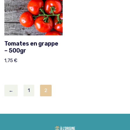
Tomates en grappe
– 500gr
1,75
€
←
1
2