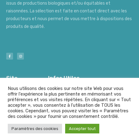
issus de productions biologiques et/ou équitables et
raisonnées. La sélection est faite en contact direct avec les
producteurs et nous permet de vous mettre à dispositions des
produits de qualité.
Site
Infos Utiles
Nous utilisons des cookies sur notre site Web pour vous
offrir l'expérience la plus pertinente en mémorisant vos
préférences et vos visites répétées. En cliquant sur « Tout
Nos Producteurs
Mentions Légales
accepter », vous consentez à l'utilisation de TOUS les
cookies. Cependant, vous pouvez visiter les « Paramètres
des cookies » pour fournir un consentement contrôlé.
© A l'origine - Tout droits résérvés
Paramètres des cookies
Accepter tout
Fait avec
par le
Group Graphic