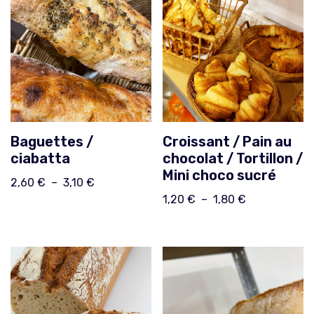
Baguettes /
Croissant / Pain au
ciabatta
chocolat / Tortillon /
Mini choco sucré
2,60
€
–
3,10
€
1,20
€
–
1,80
€