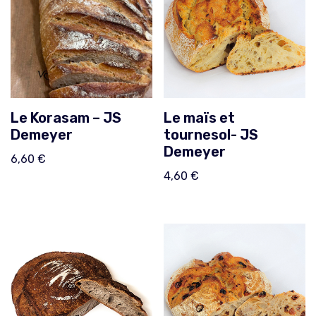
Le Korasam – JS
Le maïs et
Demeyer
tournesol- JS
Demeyer
6,60
€
4,60
€