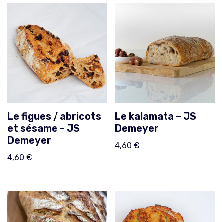
Le figues / abricots
Le kalamata – JS
et sésame – JS
Demeyer
Demeyer
4,60
€
4,60
€