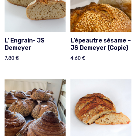
L’ Engrain- JS
L’épeautre sésame –
Demeyer
JS Demeyer (Copie)
7,80
€
4,60
€