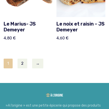
Le Marius- JS
Le noix et raisin – JS
Demeyer
Demeyer
4,80
€
4,60
€
1
2
→
»A l’origine » est une petite épicerie qui propose des produits