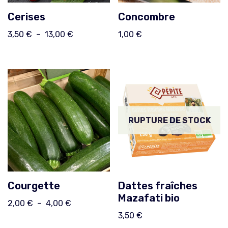
Cerises
Concombre
3,50
€
–
13,00
€
1,00
€
RUPTURE DE STOCK
Courgette
Dattes fraîches
Mazafati bio
2,00
€
–
4,00
€
3,50
€