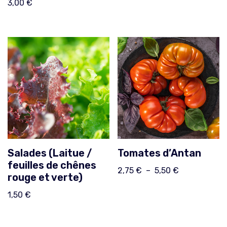
3,00
€
Salades (Laitue /
Tomates d’Antan
feuilles de chênes
2,75
€
–
5,50
€
rouge et verte)
1,50
€