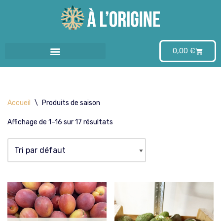
Aller
au
0,00
€
contenu
Accueil
\
Produits de saison
Affichage de 1–16 sur 17 résultats