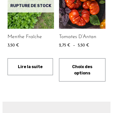
RUPTURE DE STOCK
Menthe Fraîche
Tomates D’Antan
3,50
€
2,75
€
–
5,50
€
Lire la suite
Choix des
options