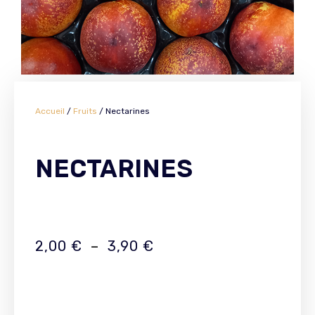
Accueil
/
Fruits
/ Nectarines
NECTARINES
2,00
€
–
3,90
€