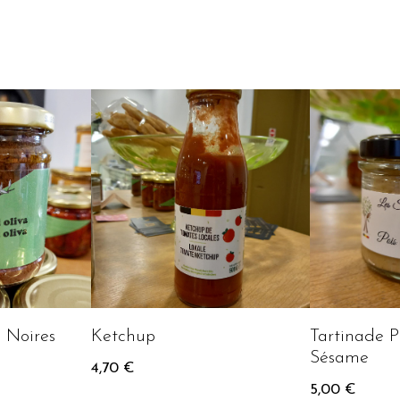
 Noires
Ketchup
Tartinade P
Sésame
4,70
€
5,00
€