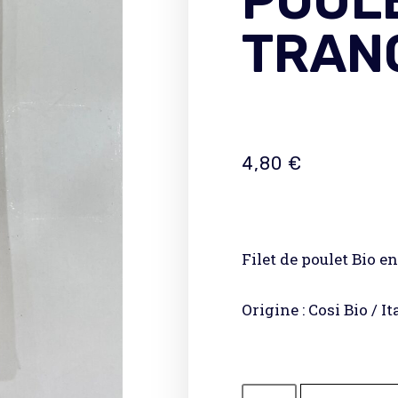
POUL
TRAN
4,80
€
Filet de poulet Bio e
Origine : Cosi Bio / It