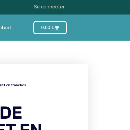
Se connecter
ntact
0,00
€
ulet en tranches
 DE