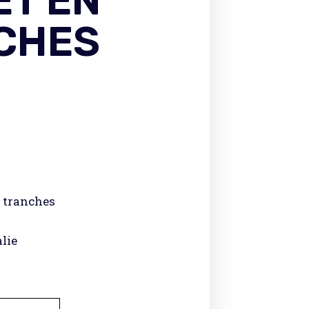
ET EN
CHES
n tranches
alie