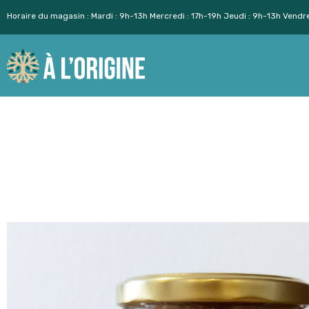
Horaire du magasin : Mardi : 9h-13h Mercredi : 17h-19h Jeudi : 9h-13h Vendr
Aller
au
contenu