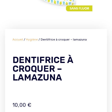
Accueil
/
Hygiène
/ Dentifrice à croquer – lamazuna
DENTIFRICE À
CROQUER –
LAMAZUNA
10,00
€