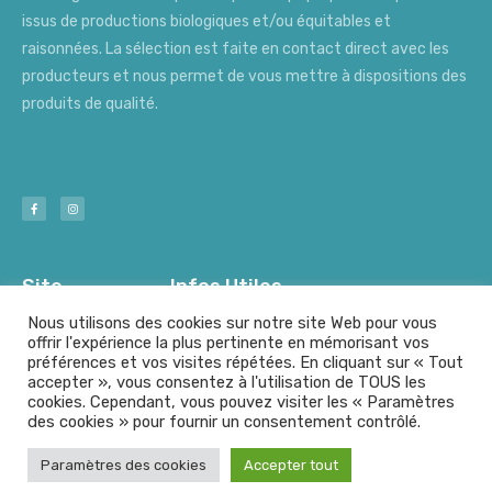
issus de productions biologiques et/ou équitables et
raisonnées. La sélection est faite en contact direct avec les
producteurs et nous permet de vous mettre à dispositions des
produits de qualité.
Site
Infos Utiles
Nous utilisons des cookies sur notre site Web pour vous
offrir l'expérience la plus pertinente en mémorisant vos
préférences et vos visites répétées. En cliquant sur « Tout
Nos Producteurs
Mentions Légales
accepter », vous consentez à l'utilisation de TOUS les
cookies. Cependant, vous pouvez visiter les « Paramètres
des cookies » pour fournir un consentement contrôlé.
© A l'origine - Tout droits résérvés
Paramètres des cookies
Accepter tout
Fait avec
par le
Group Graphic