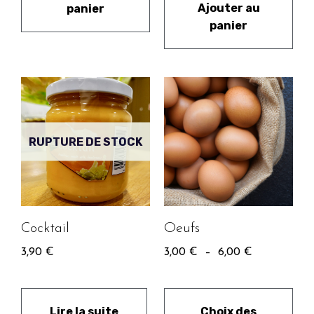
Ajouter au
panier
panier
RUPTURE DE STOCK
Cocktail
Oeufs
3,90
€
3,00
€
–
6,00
€
Lire la suite
Choix des