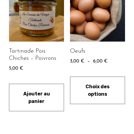
Tartinade Pois
Oeufs
Chiches – Poivrons
3,00
€
–
6,00
€
5,00
€
Choix des
Ajouter au
options
panier