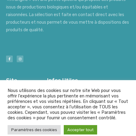
issus de productions biologiques et/ou équitables et
raisonnées. La sélection est faite en contact direct avec les
producteurs et nous permet de vous mettre à dispositions des
produits de qualité.
Site
Infos Utiles
Nous utilisons des cookies sur notre site Web pour vous
offrir l'expérience la plus pertinente en mémorisant vos
préférences et vos visites répétées. En cliquant sur « Tout
Nos Producteurs
Mentions Légales
accepter », vous consentez à l'utilisation de TOUS les
cookies. Cependant, vous pouvez visiter les « Paramètres
des cookies » pour fournir un consentement contrôlé.
© A l'origine - Tout droits résérvés
Paramètres des cookies
Accepter tout
Fait avec
par le
Group Graphic