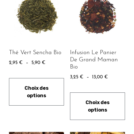
Thé Vert Sencha Bio
Infusion Le Panier
De Grand Maman
2,95
€
–
5,90
€
Bio
3,25
€
–
13,00
€
Choix des
options
Choix des
options