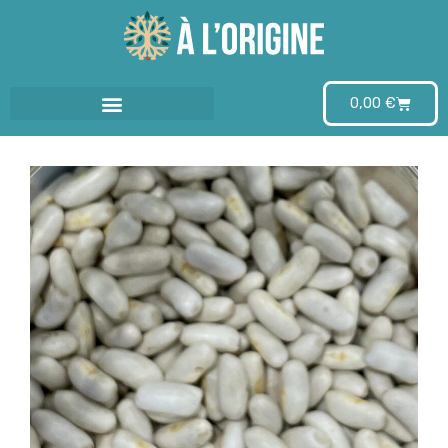
Aller
au
0,00
€
contenu