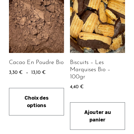
Cacao En Poudre Bio
Biscuits – Les
Marquises Bio –
3,30
€
–
13,10
€
100gr
4,40
€
Choix des
options
Ajouter au
panier