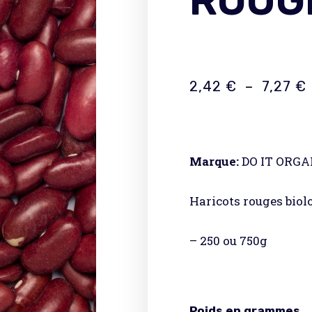
ROUG
2,42
€
–
7,27
€
Marque:
DO IT ORGA
Haricots rouges biol
– 250 ou 750g
Poids en grammes