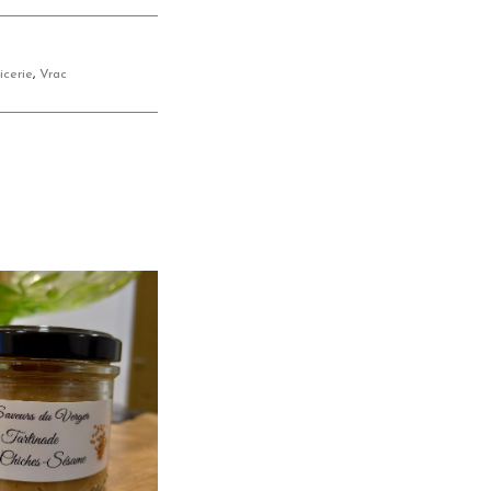
icerie
,
Vrac