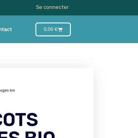
Se connecter
ntact
0,00
€
ouges bio
COTS