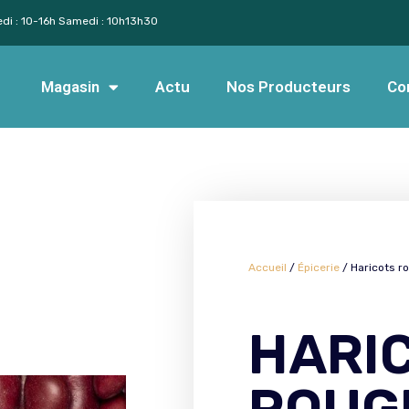
edi : 10-16h Samedi : 10h13h30
Magasin
Actu
Nos Producteurs
Co
Accueil
/
Épicerie
/ Haricots r
HARI