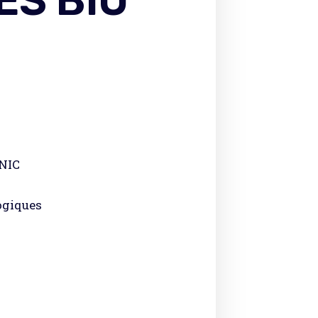
ES BIO
NIC
ogiques