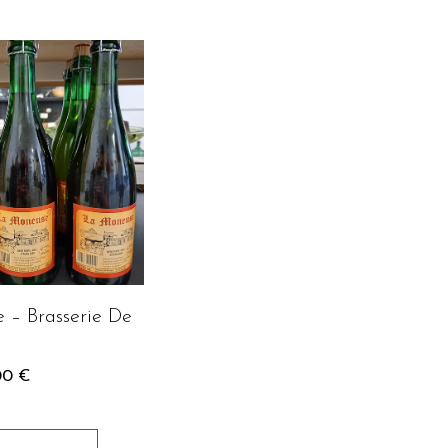
 – Brasserie De
00
€