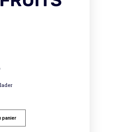
FRUITS
)
nlader
u panier