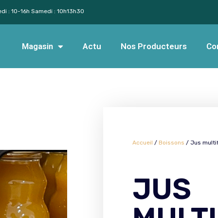
edi : 10-16h Samedi : 10h13h30
Magasin
Actu
Nos Producteurs
Co
Accueil
/
Boissons
/ Jus multi
JUS