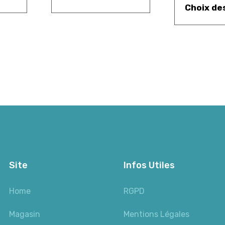
Choix de
Site
Infos Utiles
Home
RGPD
Magasin
Mentions Légales