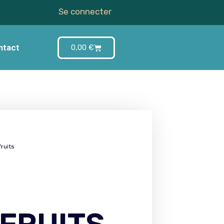
Se connecter
ntact
0,00
€
fruits