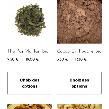
Cacao En Poudre Bio
Thé Pai Mu Tan Bio
3,30
€
–
13,10
€
9,50
€
–
19,00
€
Choix des
Choix des
options
options