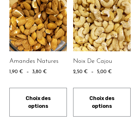
Amandes Natures
Noix De Cajou
1,90
€
–
3,80
€
2,50
€
–
5,00
€
Choix des
Choix des
options
options