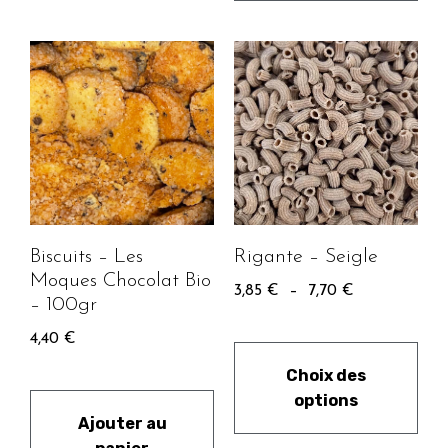
Biscuits – Les
Rigante – Seigle
Moques Chocolat Bio
3,85
€
–
7,70
€
– 100gr
4,40
€
Choix des
options
Ajouter au