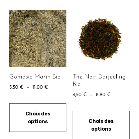
Gomasio Marin Bio
Thé Noir Darjeeling
Bio
5,50
€
–
11,00
€
4,50
€
–
8,90
€
Choix des
Choix des
options
options