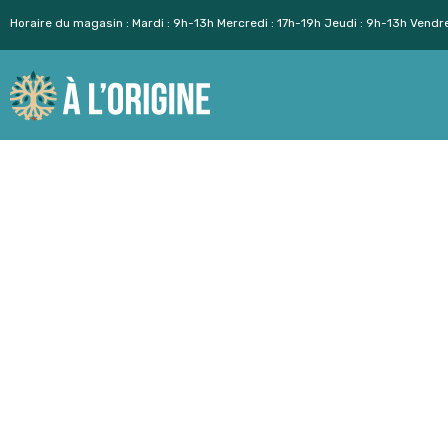
Horaire du magasin : Mardi : 9h-13h Mercredi : 17h-19h Jeudi : 9h-13h Vendr
Aller
au
contenu