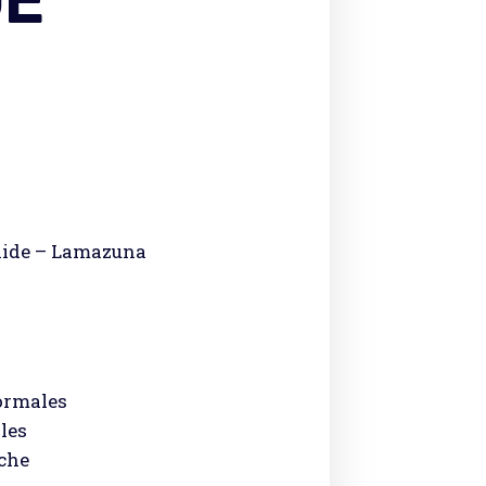
GE
lide – Lamazuna
ormales
les
nche