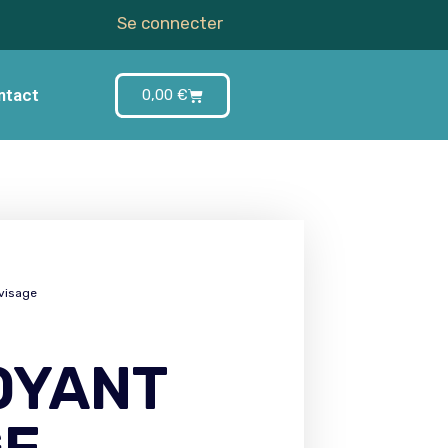
Se connecter
ntact
0,00
€
visage
OYANT