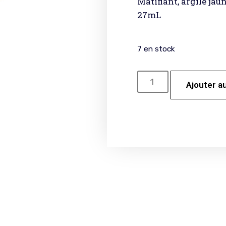
Matifiant, argile jau
27mL
7 en stock
Ajouter a