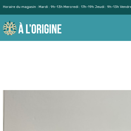
Horaire du magasin : Mardi : 9h-13h Mercredi : 17h-19h Jeudi : 9h-13h Vendr
Aller
au
contenu