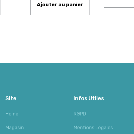
Ajouter au panier
Site
Infos Utiles
Home
RGPD
Magasin
Mentions Légales