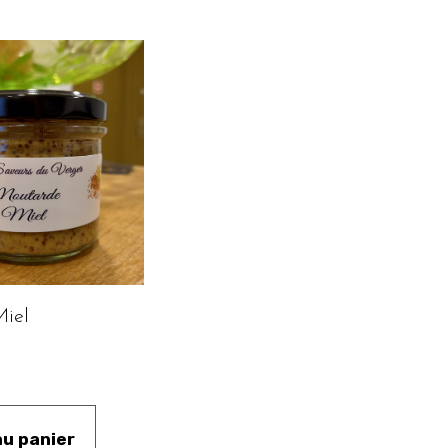
iel
au panier