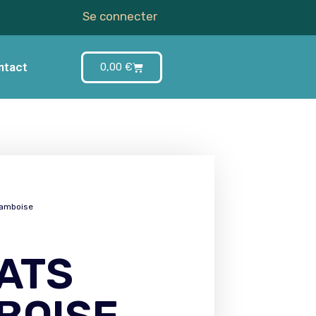
Se connecter
ntact
0,00
€
ramboise
ATS