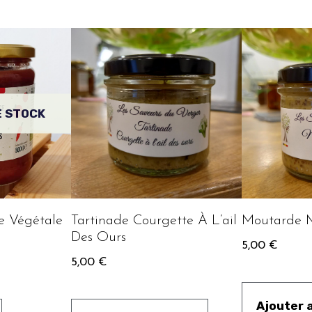
E STOCK
e Végétale
Tartinade Courgette À L’ail
Moutarde M
Des Ours
5,00
€
5,00
€
Ajouter 