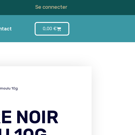
Se connecter
ntact
0,00
€
r moulu 10g
E NOIR