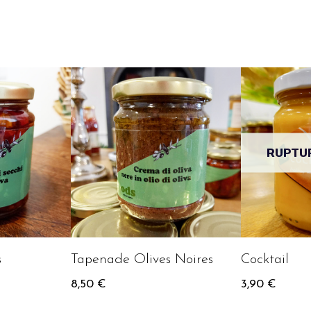
RUPTU
s
Tapenade Olives Noires
Cocktail
8,50
€
3,90
€