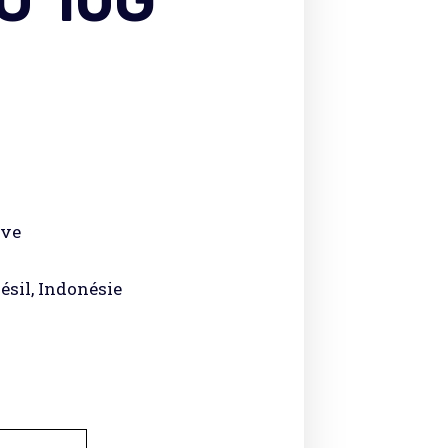
U 10G
ove
ésil, Indonésie