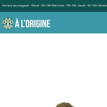
Horaire du magasin : Mardi : 9h-13h Mercredi : 17h-19h Jeudi : 9h-13h Vendr
Aller
au
contenu