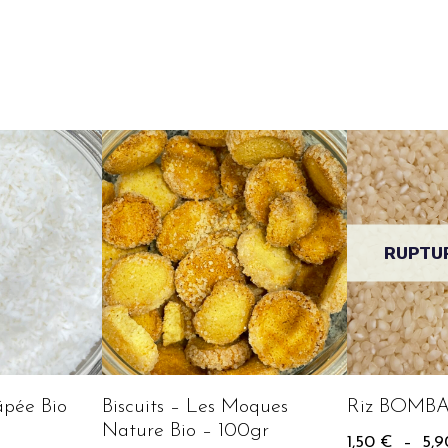
RUPTU
âpée Bio
Riz BOMB
Biscuits – Les Moques
Nature Bio – 100gr
1,50
€
–
5,