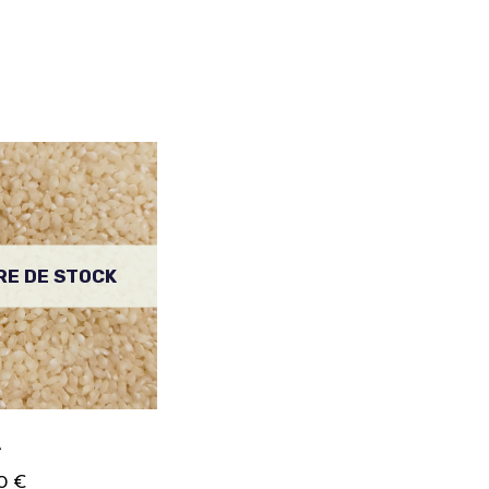
RE DE STOCK
A
90
€