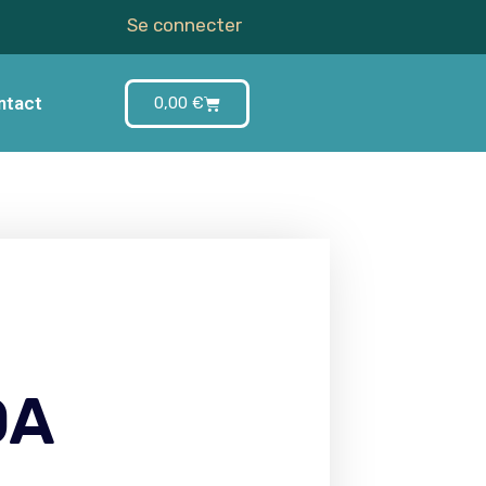
Se connecter
ntact
0,00
€
OA