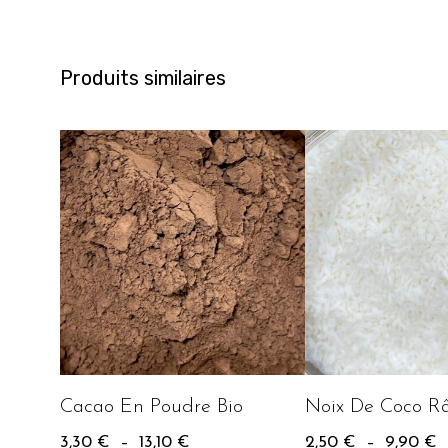
Produits similaires
Cacao En Poudre Bio
Noix De Coco R
3,30
€
–
13,10
€
2,50
€
–
9,90
€