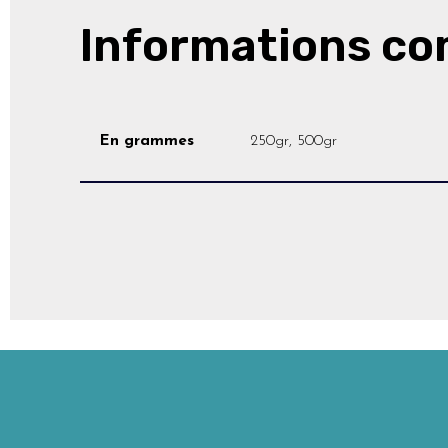
Informations c
En grammes
250gr, 500gr