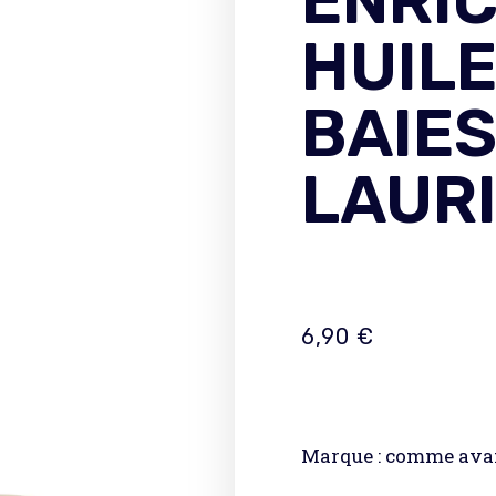
ENRIC
HUILE
BAIES
LAUR
6,90
€
Marque : comme avan