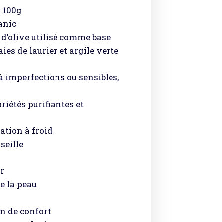
 100g
anic
 d’olive utilisé comme base
ies de laurier et argile verte
à imperfections ou sensibles,
riétés purifiantes et
ation à froid
seille
r
de la peau
n de confort