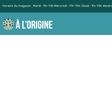
Horaire du magasin : Mardi : 9h-13h Mercredi : 17h-19h Jeudi : 9h-13h Vendr
Aller
au
contenu