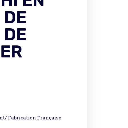
HI EN
 DE
 DE
IER
t/ Fabrication Française