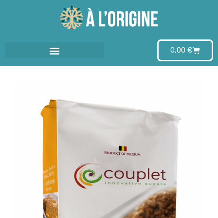
Aller
au
0,00
€
contenu