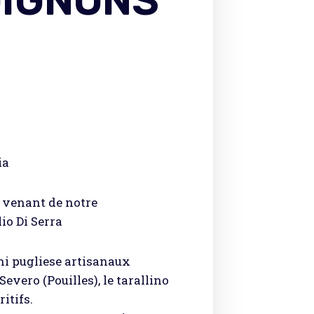
OIGNONS
ia
 venant de notre
io Di Serra
ni pugliese artisanaux
evero (Pouilles), le tarallino
ritifs.