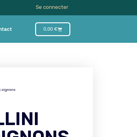
Se connecter
ntact
0,00
€
ux oignons
LINI