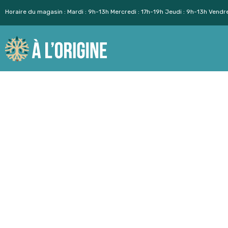
Horaire du magasin : Mardi : 9h-13h Mercredi : 17h-19h Jeudi : 9h-13h Vendr
Aller
au
contenu