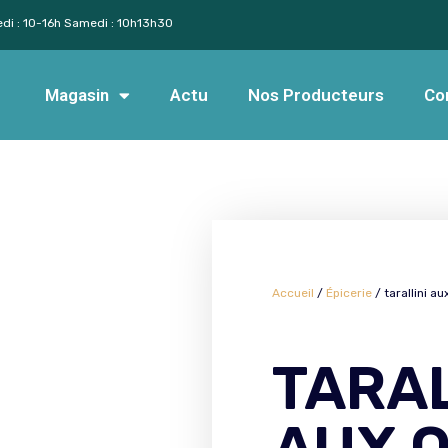
edi : 10-16h Samedi : 10h13h30
Magasin
Actu
Nos Producteurs
Co
Accueil
/
Épicerie
/ tarallini a
TARAL