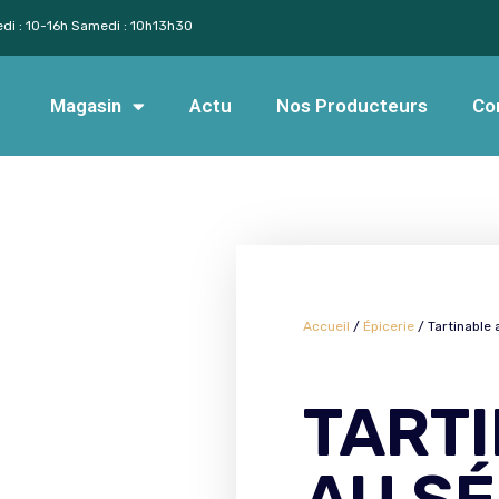
edi : 10-16h Samedi : 10h13h30
Magasin
Actu
Nos Producteurs
Co
Accueil
/
Épicerie
/ Tartinable
TART