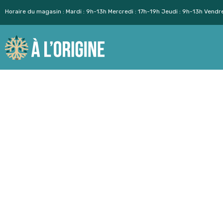
Horaire du magasin : Mardi : 9h-13h Mercredi : 17h-19h Jeudi : 9h-13h Vendr
Aller
au
contenu