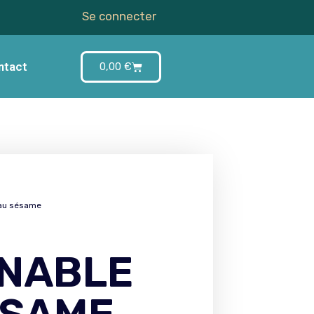
Se connecter
ntact
0,00
€
 au sésame
INABLE