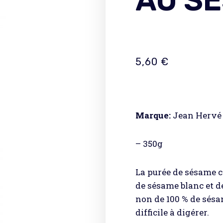
AU S
5,60
€
Marque:
Jean Hervé
– 350g
La purée de sésame 
de sésame blanc et d
non de 100 % de sésa
difficile à digérer.