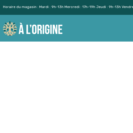
Horaire du magasin : Mardi : 9h-13h Mercredi : 17h-19h Jeudi : 9h-13h Vendr
Aller
au
contenu