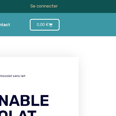
Se connecter
ntact
0,00
€
chocolat sans lait
INABLE