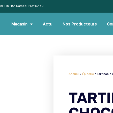
edi : 10-16h Samedi : 10h13h30
Magasin
Actu
Nos Producteurs
Co
Accueil
/
Épicerie
/ Tartinable 
TART