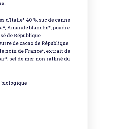
ux.
es d’Italie* 40 %, suc de canne
ca*, Amande blanche*, poudre
ssé de République
eurre de cacao de République
e noix de France*, extrait de
r*, sel de mer non raffiné du
e biologique