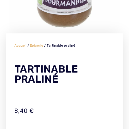
Accueil
/
Épicerie
/ Tartinable praliné
TARTINABLE
PRALINÉ
8,40
€