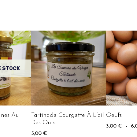
E STOCK
ines Au
Tartinade Courgette À L’ail
Oeufs
Des Ours
3,00
€
–
6,
5,00
€