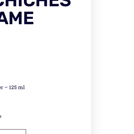
CHICHES
SAME
r – 125 ml
e