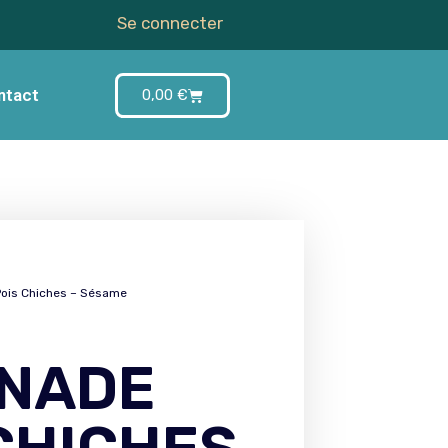
Se connecter
ntact
0,00
€
Pois Chiches – Sésame
INADE