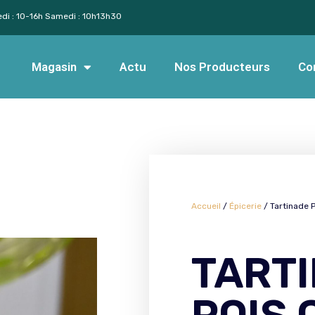
edi : 10-16h Samedi : 10h13h30
Magasin
Actu
Nos Producteurs
Co
Accueil
/
Épicerie
/ Tartinade 
TART