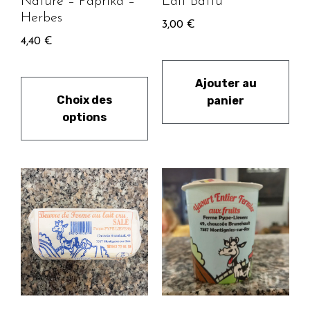
Nature – Paprika –
Lait Battu
Herbes
3,00
€
4,40
€
Ajouter au
Choix des
panier
options