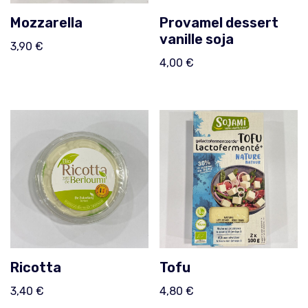
Mozzarella
Provamel dessert
vanille soja
3,90
€
4,00
€
Ricotta
Tofu
3,40
€
4,80
€