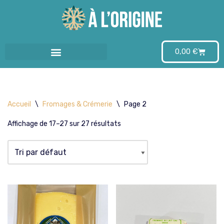
Aller
au
0,00
€
contenu
Accueil
\
Fromages & Crémerie
\
Page 2
Affichage de 17–27 sur 27 résultats