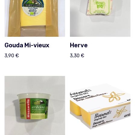
Gouda Mi-vieux
Herve
3,90
€
3,30
€