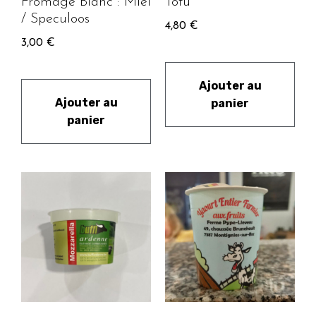
Fromage Blanc : Miel
Tofu
/ Speculoos
4,80
€
3,00
€
Ajouter au
Ajouter au
panier
panier