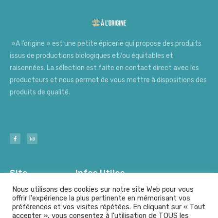
»A l’origine » est une petite épicerie qui propose des produits
issus de productions biologiques et/ou équitables et
raisonnées. La sélection est faite en contact direct avec les
producteurs et nous permet de vous mettre à dispositions des
produits de qualité.
Site
Infos Utiles
Nous utilisons des cookies sur notre site Web pour vous
offrir l'expérience la plus pertinente en mémorisant vos
préférences et vos visites répétées. En cliquant sur « Tout
Nos Producteurs
Mentions Légales
accepter », vous consentez à l'utilisation de TOUS les