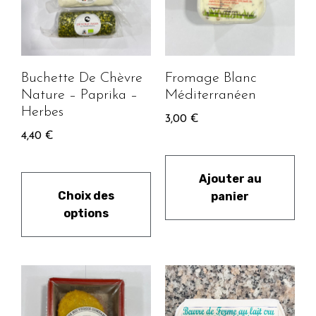
Buchette De Chèvre
Fromage Blanc
Nature – Paprika –
Méditerranéen
Herbes
3,00
€
4,40
€
Ajouter au
Choix des
panier
options