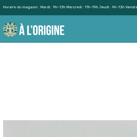
Horaire du magasin : Mardi : 9h-13h Mercredi : 17h-19h Jeudi : 9h-13h Vendr
Aller
au
contenu