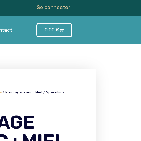
Se connecter
ntact
0,00
€
e
/ Fromage blanc : Miel / Speculoos
AGE