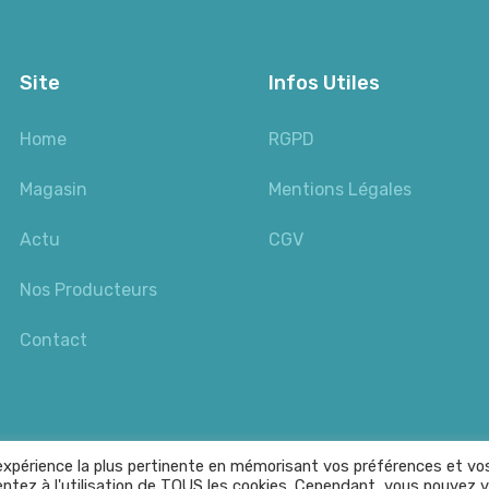
Site
Infos Utiles
Home
RGPD
Magasin
Mentions Légales
Actu
CGV
Nos Producteurs
Contact
l'expérience la plus pertinente en mémorisant vos préférences et vo
ntez à l'utilisation de TOUS les cookies. Cependant, vous pouvez v