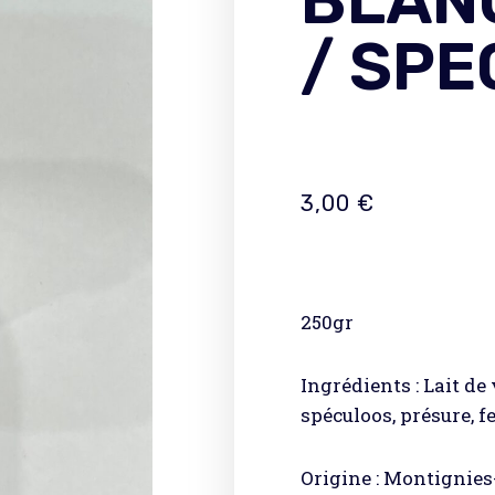
BLANC
/ SP
3,00
€
250gr
Ingrédients : Lait de
spéculoos, présure, f
Origine : Montignie