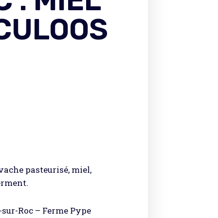
 : MIEL
ECULOOS
 vache pasteurisé, miel,
erment.
s-sur-Roc – Ferme Pype