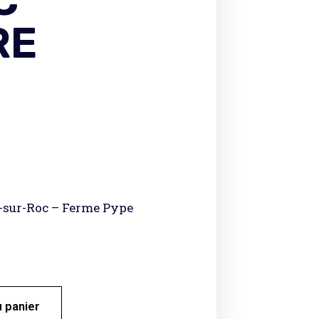
C
RE
s-sur-Roc – Ferme Pype
u panier