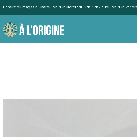
Horaire du magasin : Mardi : 9h-13h Mercredi : 17h-19h Jeudi : 9h-13h Vendr
Aller
au
contenu