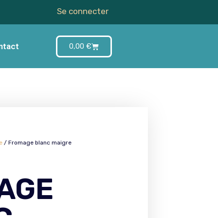
Se connecter
ntact
0,00
€
e
/ Fromage blanc maigre
AGE