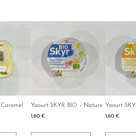
: Caramel
Yaourt SKYR BIO – Nature
Yaourt SKY
1,60
€
1,60
€