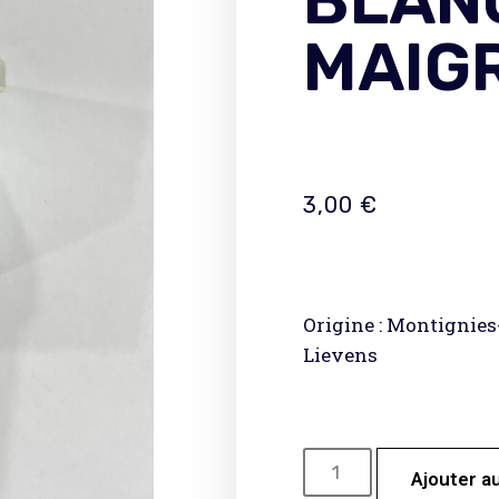
BLAN
MAIG
3,00
€
Origine : Montignie
Lievens
Ajouter a