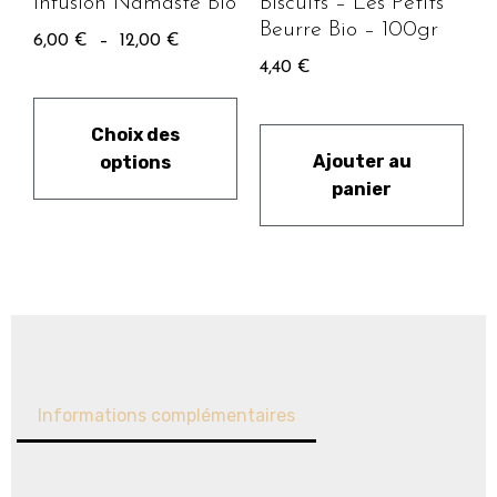
Infusion Namasté Bio
Biscuits – Les Petits
Beurre Bio – 100gr
6,00
€
–
12,00
€
4,40
€
Choix des
Ajouter au
options
panier
Informations complémentaires