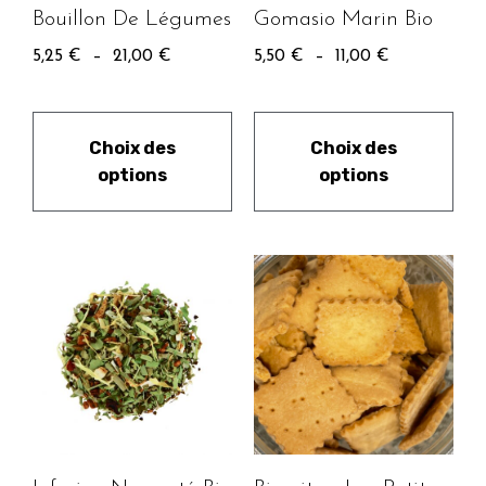
Gomasio Marin Bio
Bouillon De Légumes
5,50
€
–
11,00
€
5,25
€
–
21,00
€
Choix des
Choix des
options
options