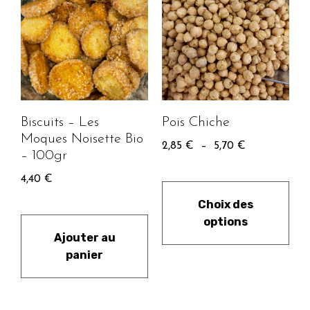
Pois Chiche
Biscuits – Les
Moques Noisette Bio
2,85
€
–
5,70
€
– 100gr
4,40
€
Choix des
options
Ajouter au
panier