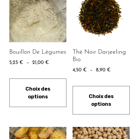
Thé Noir Darjeeling
Bouillon De Légumes
Bio
5,25
€
–
21,00
€
4,50
€
–
8,90
€
Choix des
Choix des
options
options