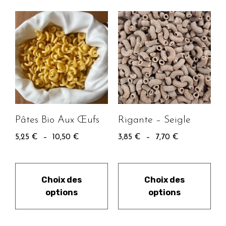
Pâtes Bio Aux Œufs
Rigante – Seigle
5,25
€
–
10,50
€
3,85
€
–
7,70
€
Choix des
Choix des
options
options