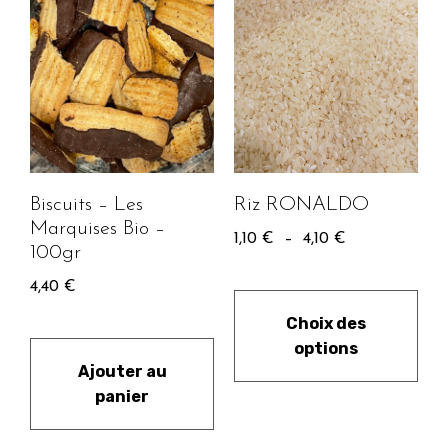
Biscuits – Les
Riz RONALDO
Marquises Bio –
1,10
€
–
4,10
€
100gr
4,40
€
Choix des
options
Ajouter au
panier