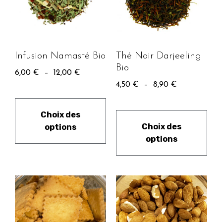
Infusion Namasté Bio
Thé Noir Darjeeling
Bio
6,00
€
–
12,00
€
4,50
€
–
8,90
€
Choix des
Choix des
options
options