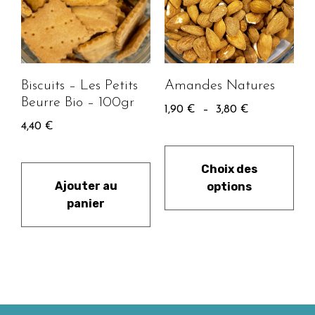
Biscuits – Les Petits
Amandes Natures
Beurre Bio – 100gr
1,90
€
–
3,80
€
4,40
€
Choix des
Ajouter au
options
panier