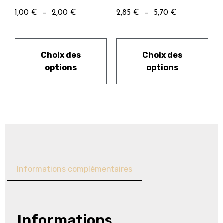
1,00
€
–
2,00
€
2,85
€
–
5,70
€
Choix des
Choix des
options
options
Informations complémentaires
Informations