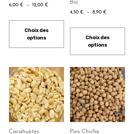
Bio
6,00
€
–
12,00
€
4,50
€
–
8,90
€
Choix des
Choix des
options
options
Cacahuètes
Pois Chiche