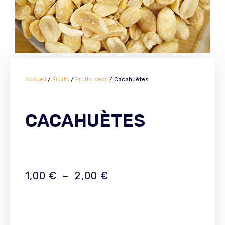
Accueil
/
Fruits
/
Fruits secs
/ Cacahuètes
CACAHUÈTES
1,00
€
–
2,00
€