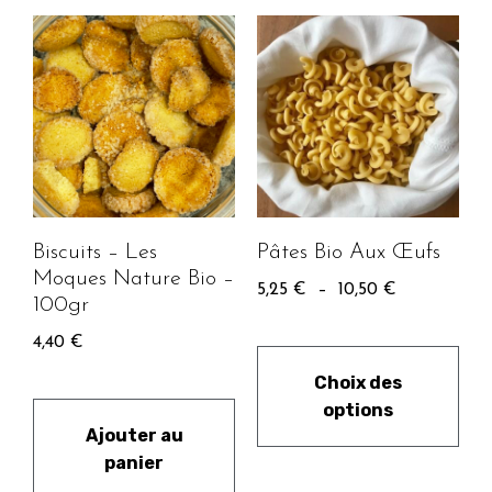
Pâtes Bio Aux Œufs
Biscuits – Les
Moques Nature Bio –
5,25
€
–
10,50
€
100gr
4,40
€
Choix des
options
Ajouter au
panier