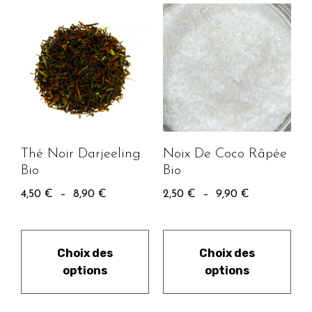
Thé Noir Darjeeling
Noix De Coco Râpée
Bio
Bio
4,50
€
–
8,90
€
2,50
€
–
9,90
€
Choix des
Choix des
options
options