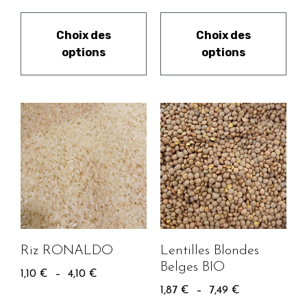
Choix des
Choix des
options
options
Riz RONALDO
Lentilles Blondes
Belges BIO
1,10
€
–
4,10
€
1,87
€
–
7,49
€