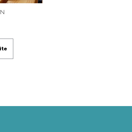
IN
ite