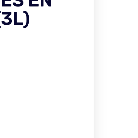
ES EN
(3L)