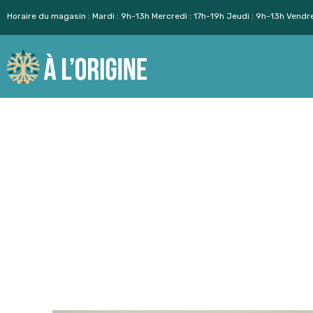
Horaire du magasin : Mardi : 9h-13h Mercredi : 17h-19h Jeudi : 9h-13h Vendr
Aller
au
contenu