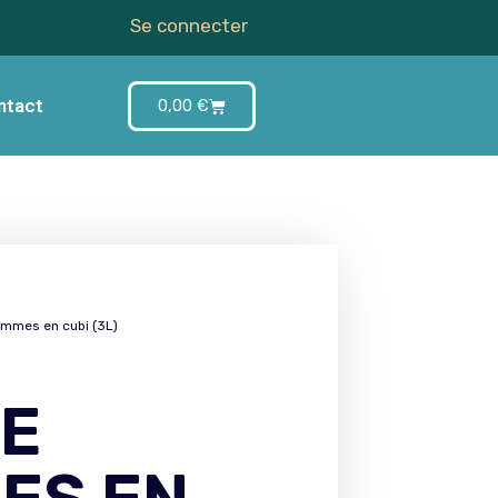
Se connecter
ntact
0,00
€
mmes en cubi (3L)
DE