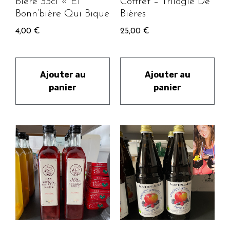
Bière 33cl « El
Coffret – Trilogie De
Bonn’bière Qui Bique
Bières
4,00
€
25,00
€
Ajouter au
Ajouter au
panier
panier