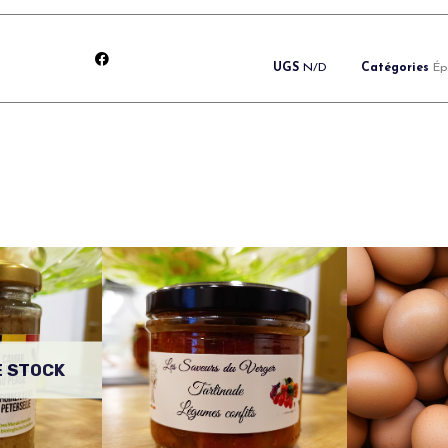
UGS
N/D
Catégories
Ép
E STOCK