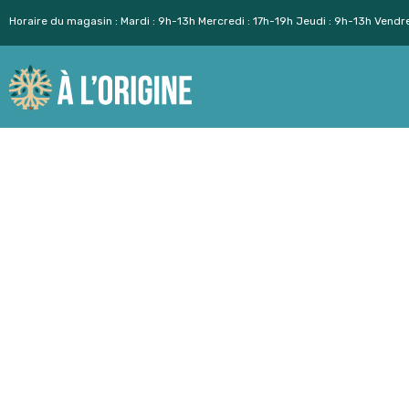
Horaire du magasin : Mardi : 9h-13h Mercredi : 17h-19h Jeudi : 9h-13h Vendr
Aller
au
contenu