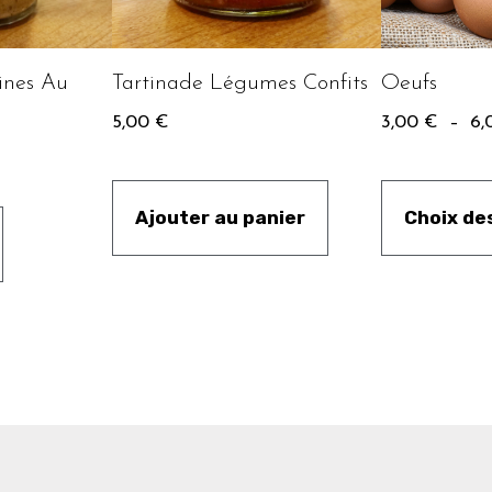
ines Au
Tartinade Légumes Confits
Oeufs
5,00
€
3,00
€
–
6,
Ajouter au panier
Choix de