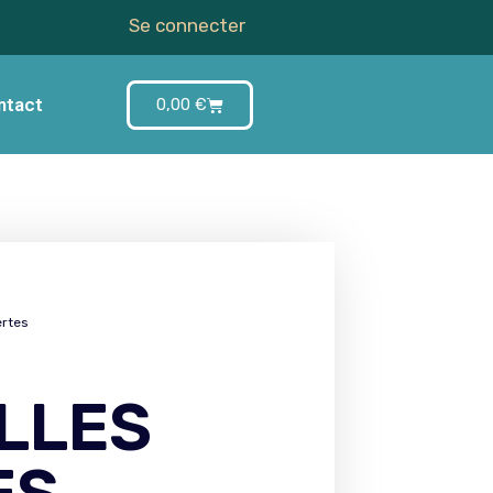
Se connecter
ntact
0,00
€
ertes
LLES