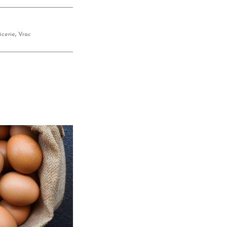
icerie
,
Vrac