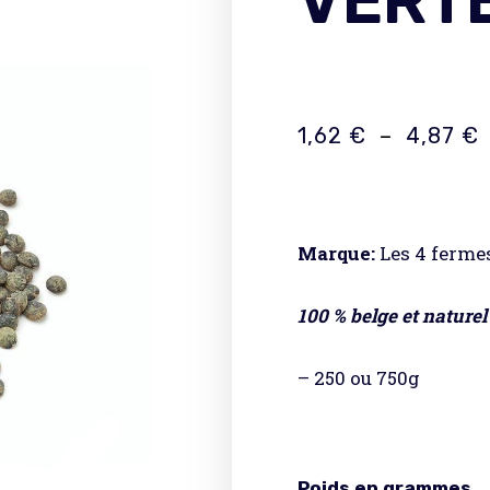
VERT
1,62
€
–
4,87
€
Marque:
Les 4 ferme
100 % belge et naturel
– 250 ou 750g
Poids en grammes