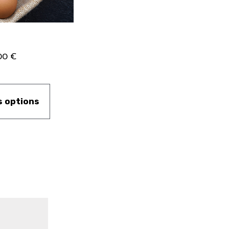
00
€
s options