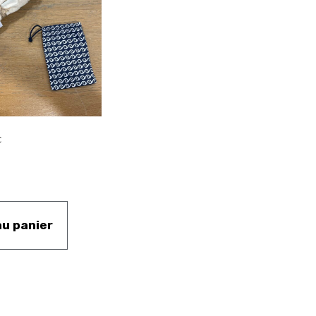
c
au panier