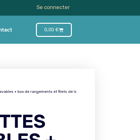
Se connecter
ntact
0,00
€
lavables + box de rangements et filets de lavage
ETTES