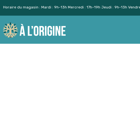
Horaire du magasin : Mardi : 9h-13h Mercredi : 17h-19h Jeudi : 9h-13h Vendr
Aller
au
contenu