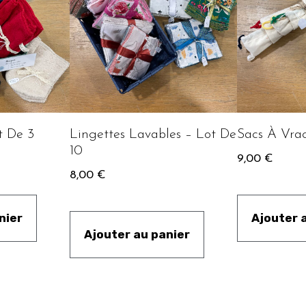
t De 3
Lingettes Lavables – Lot De
Sacs À Vra
10
9,00
€
8,00
€
nier
Ajouter 
Ajouter au panier