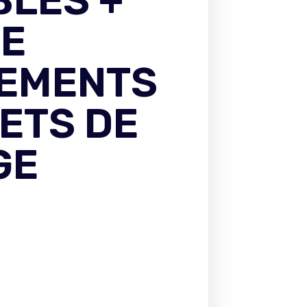
BLES +
DE
EMENTS
LETS DE
GE