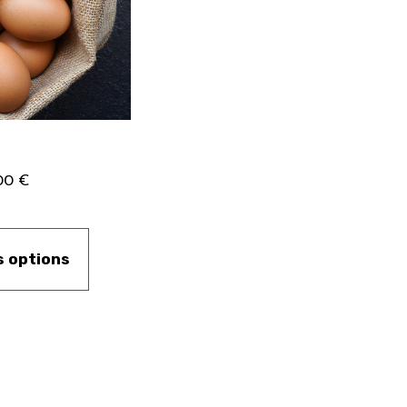
00
€
s options