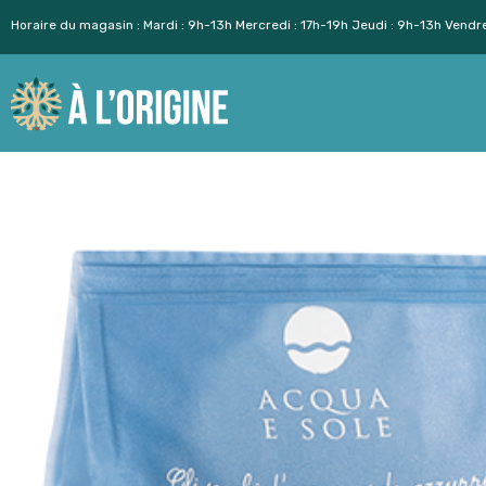
Horaire du magasin : Mardi : 9h-13h Mercredi : 17h-19h Jeudi : 9h-13h Vendr
Aller
au
contenu