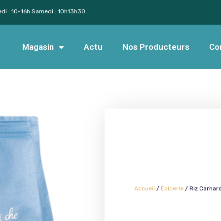
edi : 10-16h Samedi : 10h13h30
Magasin
Actu
Nos Producteurs
Co
Accueil
/
Épicerie
/ Riz Carnaro