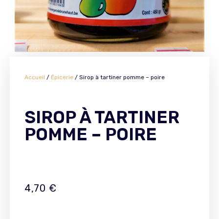
Accueil
/
Épicerie
/ Sirop à tartiner pomme – poire
SIROP À TARTINER
POMME – POIRE
4,70
€