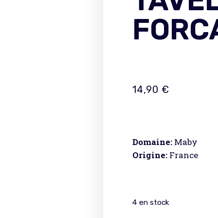
TAVEL
FORC
14,90
€
Domaine:
Maby
Origine:
France
4 en stock