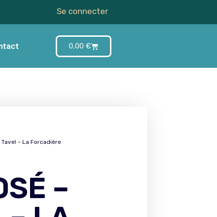
Se connecter
ntact
0,00
€
 Tavel – La Forcadière
OSÉ –