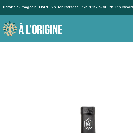
Horaire du magasin : Mardi : 9h-13h Mercredi : 17h-19h Jeudi : 9h-13h Vendr
Aller
au
contenu