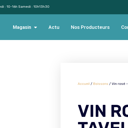
edi : 10-16h Samedi : 10h13h30
Magasin
Actu
Nos Producteurs
Co
Accueil
/
Boissons
/ Vin rosé –
VIN R