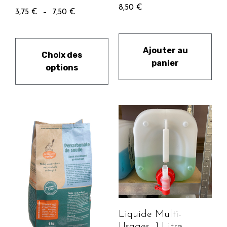
8,50
€
3,75
€
–
7,50
€
Ajouter au
Choix des
panier
options
Liquide Multi-
Usages- 1 Litre