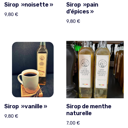
Sirop »noisette »
Sirop »pain
d’épices »
9,80
€
9,80
€
Sirop »vanille »
Sirop de menthe
naturelle
9,80
€
7,00
€