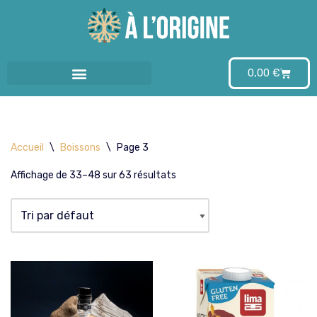
Aller
au
0,00
€
contenu
Accueil
\
Boissons
\
Page 3
Affichage de 33–48 sur 63 résultats