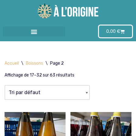
Aller
au
0,00
€
contenu
Accueil
\
Boissons
\
Page 2
Affichage de 17–32 sur 63 résultats