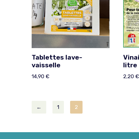
Tablettes lave-
Vina
vaisselle
litre
14,90
€
2,20
€
←
1
2